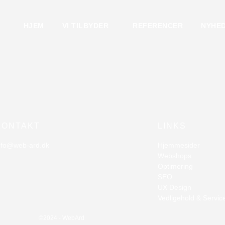
HJEM
VI TILBYDER
REFERENCER
NYHE
KONTAKT
LINKS
nfo@web-ard.dk
Hjemmesider
Webshops
Optimering
SEO
UX Design
Vedligehold & Service
©2024 - WebArd