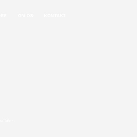
DER
OM OS
KONTAKT
aftaler