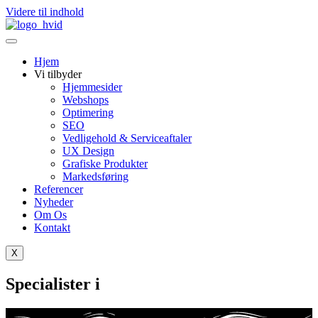
Videre til indhold
Hjem
Vi tilbyder
Hjemmesider
Webshops
Optimering
SEO
Vedligehold & Serviceaftaler
UX Design
Grafiske Produkter
Markedsføring
Referencer
Nyheder
Om Os
Kontakt
X
Specialister i